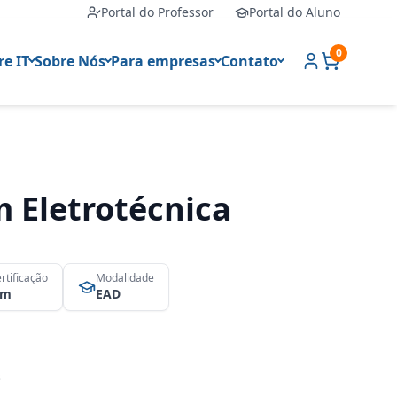
Portal do Professor
Portal do Aluno
0
e IT
Sobre Nós
Para empresas
Contato
m Eletrotécnica
rtificação
Modalidade
im
EAD
s