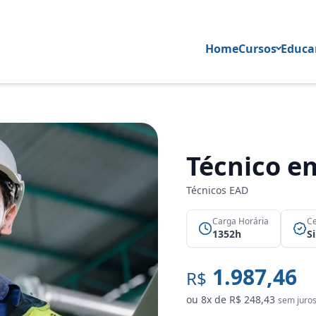
Home
Cursos
Educar
Técnico e
Técnicos EAD
Carga Horária
Ce
1352h
S
1.987,46
R$
ou 8x de
R$
248,43
sem juro